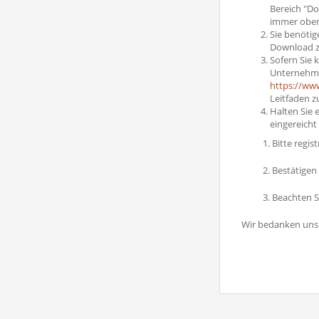
Bereich "Do
immer oben 
Sie benötig
Download z
Sofern Sie 
Unternehmen
https://www
Leitfaden z
Halten Sie 
eingereicht
1. Bitte regi
2. Bestätigen
3. Beachten S
Wir bedanken uns f