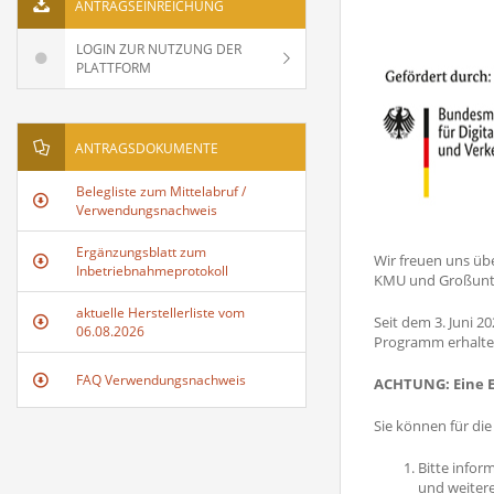
ANTRAGSEINREICHUNG
LOGIN ZUR NUTZUNG DER
PLATTFORM
ANTRAGSDOKUMENTE
Belegliste zum Mittelabruf /
Verwendungsnachweis
Ergänzungsblatt zum
Wir freuen uns übe
Inbetriebnahmeprotokoll
KMU und Großunt
aktuelle Herstellerliste vom
Seit dem 3. Juni 
06.08.2026
Programm erhalten
FAQ Verwendungsnachweis
ACHTUNG: Eine Ei
Sie können für die
Bitte infor
und weitere