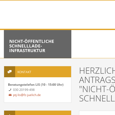
NICHT-ÖFFENTLICHE
SCHNELLLADE-
INFRASTRUKTUR
HERZLIC
KONTAKT
ANTRAGS
Beratungstelefon LIS (10 - 15:00 Uhr)
"NICHT-
030 20199-498
SCHNELL
ptj-lis@fz-juelich.de